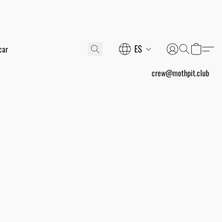
ES
crew@mothpit.club