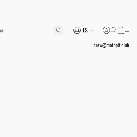
ES
crew@mothpit.club