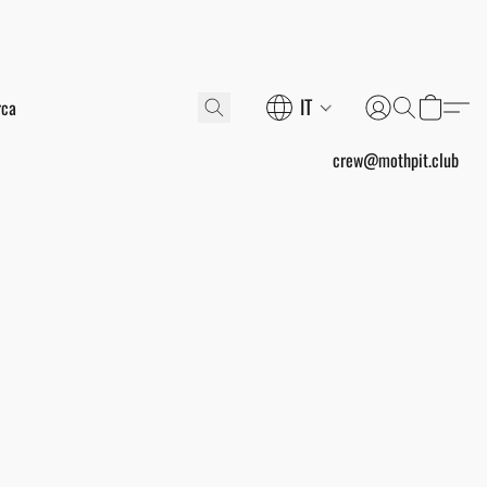
IT
crew@mothpit.club