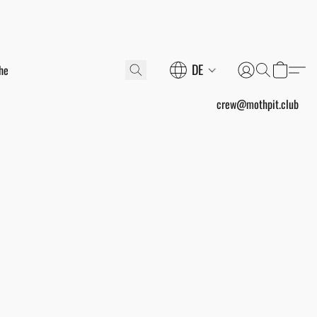
DE
crew@mothpit.club