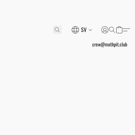
SV
crew@mothpit.club