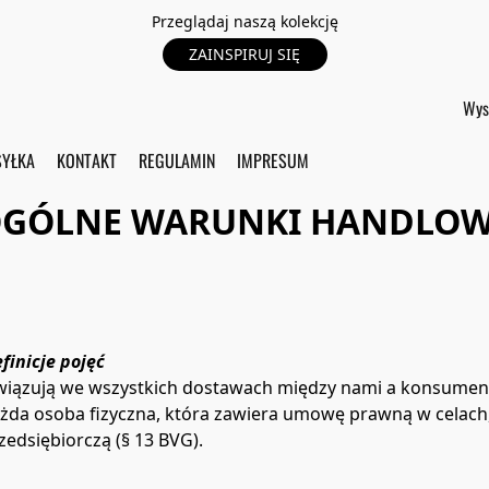
Przeglądaj naszą kolekcję
ZAINSPIRUJ SIĘ
YŁKA
KONTAKT
REGULAMIN
IMPRESUM
GÓLNE WARUNKI HANDLO
finicje pojęć
wiązują we wszystkich dostawach między nami a konsumen
da osoba fizyczna, która zawiera umowę prawną w celach, 
zedsiębiorczą (§ 13 BVG).