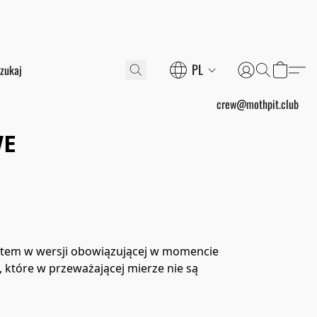
PL
crew@mothpit.club
WE
tem w wersji obowiązującej w momencie 
które w przeważającej mierze nie są 