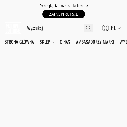
Przeglądaj naszą kolekcję
ZAINSPIRUJ SIĘ
PL
STRONA GŁÓWNA
SKLEP
O NAS
AMBASADORZY MARKI
WYS