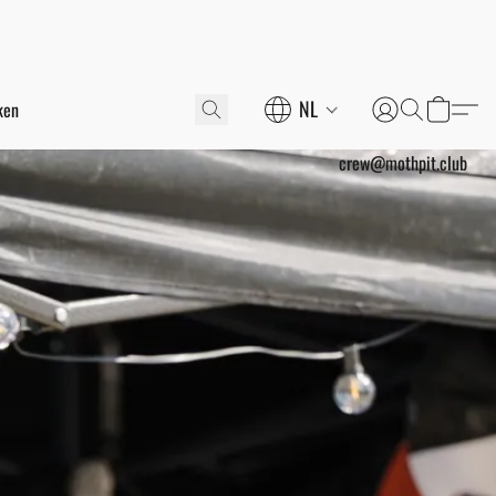
NL
crew@mothpit.club