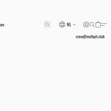
NL
crew@mothpit.club